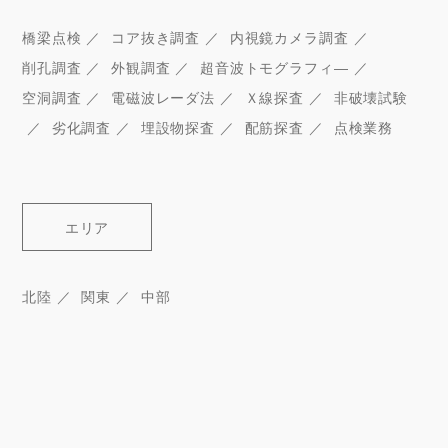
橋梁点検
コア抜き調査
内視鏡カメラ調査
削孔調査
外観調査
超音波トモグラフィ―
空洞調査
電磁波レーダ法
Ｘ線探査
非破壊試験
劣化調査
埋設物探査
配筋探査
点検業務
エリア
北陸
関東
中部